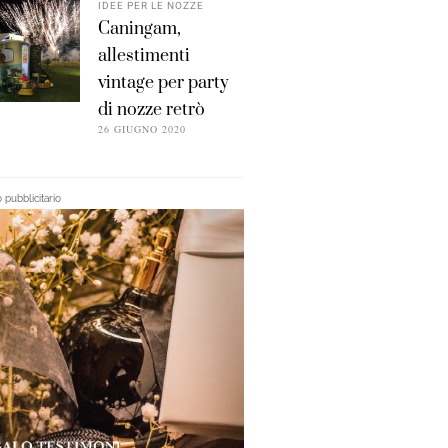
IDEE PER LE NOZZE
Caningam,
allestimenti
vintage per party
di nozze retrò
26 GIUGNO 2020
pubblicitario