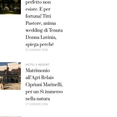
perfetto non
esiste. E per
fortuna! Titti
Pastore, anima
wedding di Tenuta
Donna Lavinia,
spiega perché
23 LUGLIO 2026
HOTEL E RESORT
Matrimonio
all’Agri Relais
Cipriani Marinelli,
per un Sì immerso
nella natura
17 LUGLIO 2026