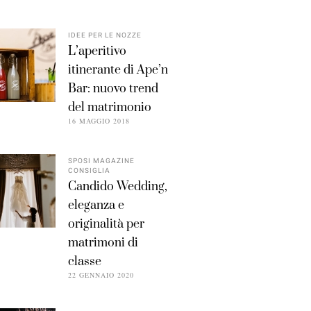
IDEE PER LE NOZZE
L’aperitivo
itinerante di Ape’n
Bar: nuovo trend
del matrimonio
16 MAGGIO 2018
SPOSI MAGAZINE
CONSIGLIA
Candido Wedding,
eleganza e
originalità per
matrimoni di
classe
22 GENNAIO 2020