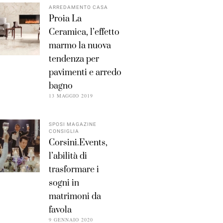
ARREDAMENTO CASA
Proia La
Ceramica, l’effetto
marmo la nuova
tendenza per
pavimenti e arredo
bagno
13 MAGGIO 2019
SPOSI MAGAZINE
CONSIGLIA
Corsini.Events,
l’abilità di
trasformare i
sogni in
matrimoni da
favola
9 GENNAIO 2020