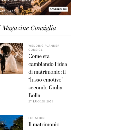
i Magazine Consiglia
WEDDING PLANNER
CONSIGLI
Come sta
cambiando l’idea
di matrimonio: il
“lusso emotivo”
secondo Giulia
Bolla
27 LUGLIO 2026
LOCATION
Il matrimonio