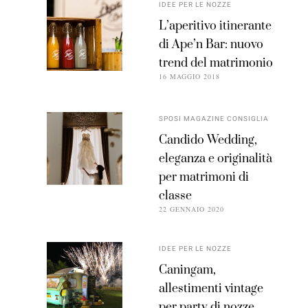
IDEE PER LE NOZZE
L’aperitivo itinerante
di Ape’n Bar: nuovo
trend del matrimonio
16 MAGGIO 2018
SPOSI MAGAZINE CONSIGLIA
Candido Wedding,
eleganza e originalità
per matrimoni di
classe
22 GENNAIO 2020
IDEE PER LE NOZZE
Caningam,
allestimenti vintage
per party di nozze