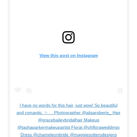
View this post on Instagram
I have no words for this hair, just wow! So beautiful
and romantic. ✨ . . Photographer @alisaroberts_ Hair
@gracebaileybridalhair Makeup
@tashaparkermakeupartist Floral @ohfloraweddings
Dress @chameleonbride @maggiesotterodesigns