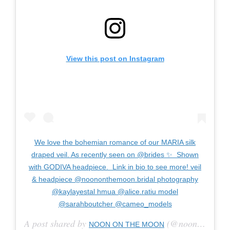
View this post on Instagram
We love the bohemian romance of our MARIA silk
draped veil. As recently seen on @brides ✨ Shown
with GODIVA headpiece. Link in bio to see more! veil
& headpiece @noononthemoon.bridal photography
@kaylayestal hmua @alice.ratiu model
@sarahboutcher @cameo_models
A post shared by
(@noononthemoon.bridal) on
NOON ON THE MOON