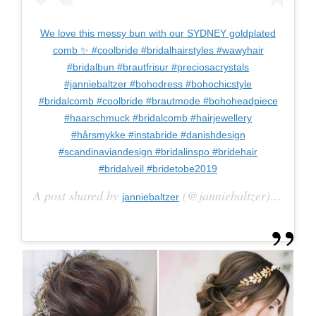
We love this messy bun with our SYDNEY goldplated
comb ✨ #coolbride #bridalhairstyles #wawyhair
#bridalbun #brautfrisur #preciosacrystals
#janniebaltzer #bohodress #bohochicstyle
#bridalcomb #coolbride #brautmode #bohoheadpiece
#haarschmuck #bridalcomb #hairjewellery
#hårsmykke #instabride #danishdesign
#scandinaviandesign #bridalinspo #bridehair
#bridalveil #bridetobe2019
A post shared by
(@janniebaltzer) on
janniebaltzer
Jun 2