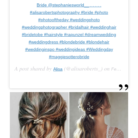
Bride @stephaniesworld__ . . . . .
#alisarobertsphotography #bride #photo
#photooftheday #weddingphoto
#weddingphotographer #bridalhair #weddinghair
#bridetobe #hairstyle #rapunzel #dreamwedding
#weddingdress #blondebride #blondehair
#weddinginspo #weddingideas #Weddingday
#maggiesotterobride
A post shared by
(@alisaroberts_) on
Alisa
Feb 27, 2020 at 12:38am PST