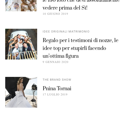
le 150 foto che devi assolutamente
vedere prima del Sì!
10 GIUGNO 2019
IDEE ORIGINALI MATRIMONIO
Regalo per i testimoni di nozze, le
idee top per stupirli facendo
un’ottima figura
9 GENNAIO 2020
THE BRAND SHOW
Pnina Tornai
17 LUGLIO 2019