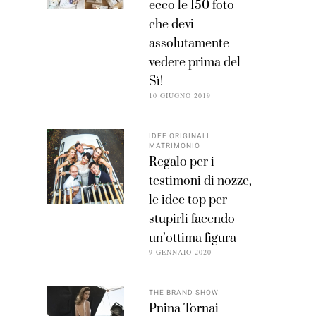
ecco le 150 foto
che devi
assolutamente
vedere prima del
Sì!
10 GIUGNO 2019
IDEE ORIGINALI
MATRIMONIO
Regalo per i
testimoni di nozze,
le idee top per
stupirli facendo
un’ottima figura
9 GENNAIO 2020
THE BRAND SHOW
Pnina Tornai