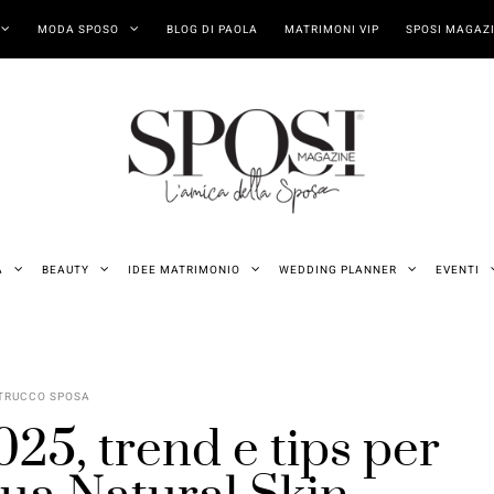
MODA SPOSO
BLOG DI PAOLA
MATRIMONI VIP
SPOSI MAGAZI
A
BEAUTY
IDEE MATRIMONIO
WEDDING PLANNER
EVENTI
TRUCCO SPOSA
25, trend e tips per