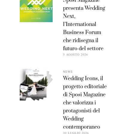
Sposi Magazine
presenta Wedding
Next,
l’International
Business Forum
che ridisegna il
futuro del settore
5 AGOSTO 2026
NEWS
Wedding Icons, il
progetto editoriale
di Sposi Magazine
che valorizza i
protagonisti del
Wedding
contemporaneo
30 LUGLIO 2026