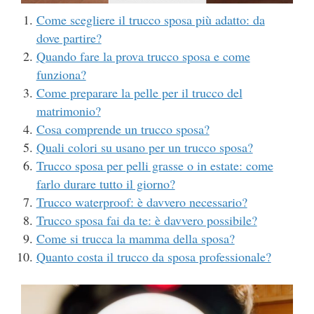
Come scegliere il trucco sposa più adatto: da
dove partire?
Quando fare la prova trucco sposa e come
funziona?
Come preparare la pelle per il trucco del
matrimonio?
Cosa comprende un trucco sposa?
Quali colori su usano per un trucco sposa?
Trucco sposa per pelli grasse o in estate: come
farlo durare tutto il giorno?
Trucco waterproof: è davvero necessario?
Trucco sposa fai da te: è davvero possibile?
Come si trucca la mamma della sposa?
Quanto costa il trucco da sposa professionale?