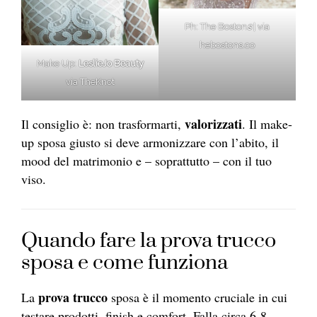
Ph: The Boston
s
| via
hebostons.co
Make Up:
LeslieJo Beauty
via TheKnot
valorizzati
Il consiglio è: non trasformarti,
. Il make-
up sposa giusto si deve armonizzare con l’abito, il
mood del matrimonio e – soprattutto – con il tuo
viso.
Quando fare la prova trucco
sposa e come funziona
prova
trucco
La
sposa è il momento cruciale in cui
testare prodotti, finish e comfort. Falla circa 6-8