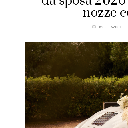
da sposa 2026 
nozze co
BY
REDAZIONE