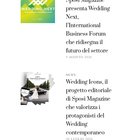
Sposi Magazine
presenta Wedding
Next,
l’International
Business Forum
che ridisegna il
futuro del settore
5 AGOSTO 2026
NEWS
Wedding Icons, il
progetto editoriale
di Sposi Magazine
che valorizza i
protagonisti del
Wedding
contemporaneo
30 LUGLIO 2026