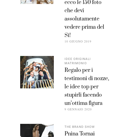
ecco le 150 foto
che devi
assolutamente
vedere prima del
Sì!
10 GIUGNO 2019
IDEE ORIGINALI
MATRIMONIO
Regalo per i
testimoni di nozze,
le idee top per
stupirli facendo
un’ottima figura
9 GENNAIO 2020
THE BRAND SHOW
Pnina Tornai