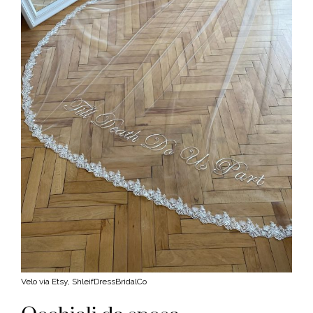
Velo via Etsy, ShleifDressBridalCo