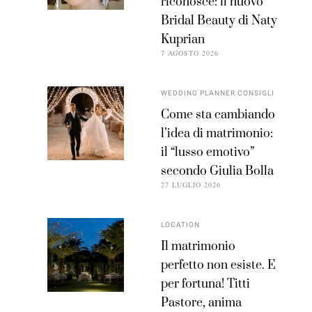
riconosce: il nuovo
Bridal Beauty di Naty
Kuprian
7 AGOSTO 2026
WEDDING PLANNER CONSIGLI
Come sta cambiando
l’idea di matrimonio:
il “lusso emotivo”
secondo Giulia Bolla
27 LUGLIO 2026
LOCATION
Il matrimonio
perfetto non esiste. E
per fortuna! Titti
Pastore, anima