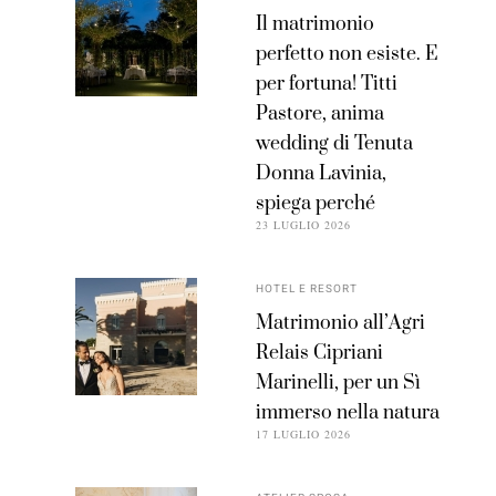
Il matrimonio
perfetto non esiste. E
per fortuna! Titti
Pastore, anima
wedding di Tenuta
Donna Lavinia,
spiega perché
23 LUGLIO 2026
HOTEL E RESORT
Matrimonio all’Agri
Relais Cipriani
Marinelli, per un Sì
immerso nella natura
17 LUGLIO 2026