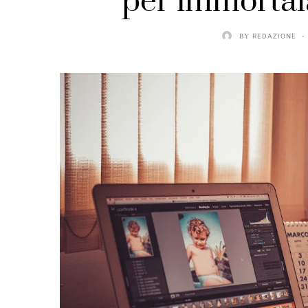
per immortala
BY
REDAZIONE