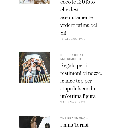
ecco le 150 foto
che devi
assolutamente
vedere prima del
Sì!
10 GIUGNO 2019
IDEE ORIGINALI
MATRIMONIO
Regalo per i
testimoni di nozze,
le idee top per
stupirli facendo
un’ottima figura
9 GENNAIO 2020
THE BRAND SHOW
Pnina Tornai