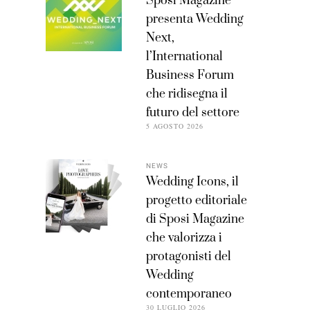
Sposi Magazine
presenta Wedding
Next,
l’International
Business Forum
che ridisegna il
futuro del settore
5 AGOSTO 2026
NEWS
Wedding Icons, il
progetto editoriale
di Sposi Magazine
che valorizza i
protagonisti del
Wedding
contemporaneo
30 LUGLIO 2026