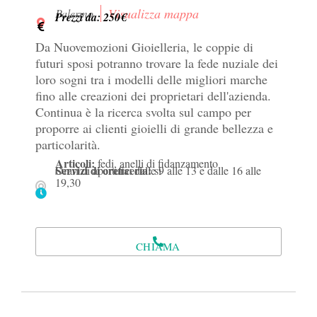
Visualizza mappa
Palermo
Prezzi da: 250€
Da Nuovemozioni Gioielleria, le coppie di
futuri sposi potranno trovare la fede nuziale dei
loro sogni tra i modelli delle migliori marche
fino alle creazioni dei proprietari dell'azienda.
Continua è la ricerca svolta sul campo per
proporre ai clienti gioielli di grande bellezza e
particolarità.
Articoli:
fedi, anelli di fidanzamento
Servizi di oreficeria:
Orari di apertura: dalle 9 alle 13 e dalle 16 alle
si
19,30
CHIAMA