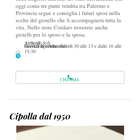
oggi conta tre punti vendita tra Palermo e
Provincia segue e consiglia i futuri sposi nella
scelta del gioiello che li accompagnerà tutta la
vita. Nello store Cordaro troverete anche
gioielli per lo sposo e la sposa.
Articoli:
fedi
Servizi di oreficeria:
Orari di apertura: dalle 9,30 alle 13 e dalle 16 alle
si
19,30
CHIAMA
Cipolla dal 1950