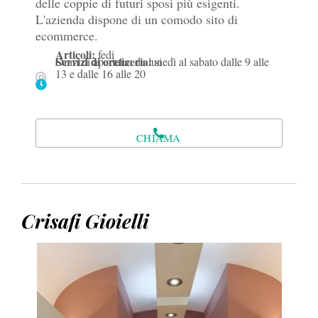
delle coppie di futuri sposi più esigenti.
L'azienda dispone di un comodo sito di
ecommerce.
Articoli:
fedi
Servizi di oreficeria:
Orari di apertura: da lunedì al sabato dalle 9 alle
si
13 e dalle 16 alle 20
CHIAMA
Crisafi Gioielli