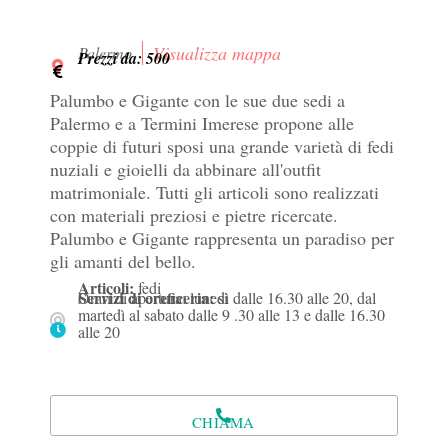
Visualizza mappa
Palermo
Prezzi da: 500
Palumbo e Gigante con le sue due sedi a
Palermo e a Termini Imerese propone alle
coppie di futuri sposi una grande varietà di fedi
nuziali e gioielli da abbinare all'outfit
matrimoniale. Tutti gli articoli sono realizzati
con materiali preziosi e pietre ricercate.
Palumbo e Gigante rappresenta un paradiso per
gli amanti del bello.
Articoli:
fedi
Servizi di oreficeria:
Orari di apertura: lunedì dalle 16.30 alle 20, dal
si
martedì al sabato dalle 9 .30 alle 13 e dalle 16.30
alle 20
CHIAMA