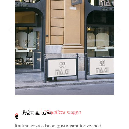
Visualizza mappa
Palermo
Prezzi da: 330€
Raffinatezza e buon gusto caratterizzano i