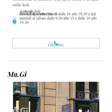
sulle fedi.
Articoli:
fedi
Servizi di oreficeria:
Orari di apertura: lunedì dalle 16 alle 19,30 e dal
si
martedì al sabato dalle 9,30 alle 13 e dalle 16 alle
19,30
CHIAMA
Ma.Gi