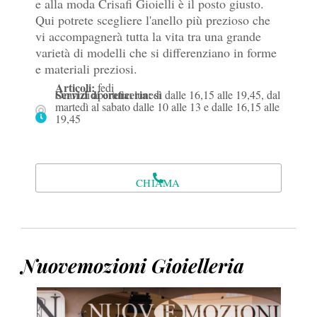
e alla moda Crisafi Gioielli è il posto giusto.
Qui potrete scegliere l'anello più prezioso che
vi accompagnerà tutta la vita tra una grande
varietà di modelli che si differenziano in forme
e materiali preziosi.
Articoli:
fedi
Servizi di oreficeria:
Orari di apertura: lunedì dalle 16,15 alle 19,45, dal
si
martedì al sabato dalle 10 alle 13 e dalle 16,15 alle
19,45
CHIAMA
Nuovemozioni Gioielleria