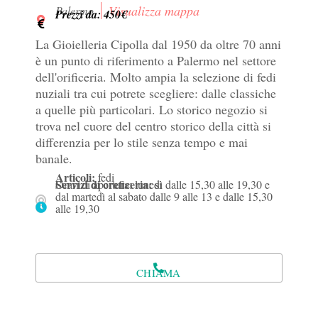
Visualizza mappa
Palermo
Prezzi da: 450€
La Gioielleria Cipolla dal 1950 da oltre 70 anni
è un punto di riferimento a Palermo nel settore
dell'orificeria. Molto ampia la selezione di fedi
nuziali tra cui potrete scegliere: dalle classiche
a quelle più particolari. Lo storico negozio si
trova nel cuore del centro storico della città si
differenzia per lo stile senza tempo e mai
banale.
Articoli:
fedi
Servizi di oreficeria:
Orari di apertura: lunedì dalle 15,30 alle 19,30 e
si
dal martedì al sabato dalle 9 alle 13 e dalle 15,30
alle 19,30
CHIAMA