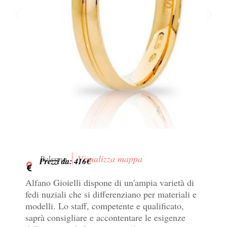
Visualizza mappa
Palermo
Prezzi da: 416€
Alfano Gioielli dispone di un'ampia varietà di
fedi nuziali che si differenziano per materiali e
modelli. Lo staff, competente e qualificato,
saprà consigliare e accontentare le esigenze