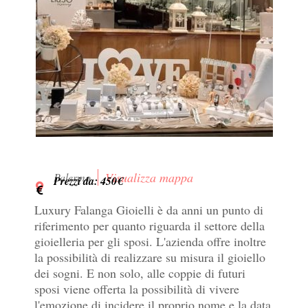
Visualizza mappa
Palermo
Prezzi da: 450€
Luxury Falanga Gioielli è da anni un punto di
riferimento per quanto riguarda il settore della
gioielleria per gli sposi. L'azienda offre inoltre
la possibilità di realizzare su misura il gioiello
dei sogni. E non solo, alle coppie di futuri
sposi viene offerta la possibilità di vivere
l'emozione di incidere il proprio nome e la data