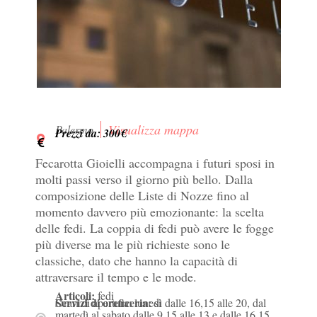
Visualizza mappa
Palermo
Prezzi da: 300€
Fecarotta Gioielli accompagna i futuri sposi in
molti passi verso il giorno più bello. Dalla
composizione delle Liste di Nozze fino al
momento davvero più emozionante: la scelta
delle fedi. La coppia di fedi può avere le fogge
più diverse ma le più richieste sono le
classiche, dato che hanno la capacità di
attraversare il tempo e le mode.
Articoli:
fedi
Servizi di oreficeria:
Orari di apertura: lunedì dalle 16,15 alle 20, dal
si
martedì al sabato dalle 9,15 alle 13 e dalle 16,15