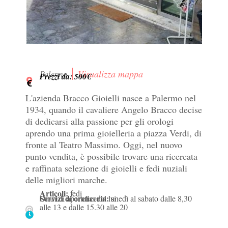
Visualizza mappa
Palermo
Prezzi da: 500€
L'azienda Bracco Gioielli nasce a Palermo nel
1934, quando il cavaliere Angelo Bracco decise
di dedicarsi alla passione per gli orologi
aprendo una prima gioielleria a piazza Verdi, di
fronte al Teatro Massimo. Oggi, nel nuovo
punto vendita, è possibile trovare una ricercata
e raffinata selezione di gioielli e fedi nuziali
delle migliori marche.
Articoli:
fedi
Servizi di oreficeria:
Orari di apertura: dal lunedì al sabato dalle 8,30
si
alle 13 e dalle 15.30 alle 20