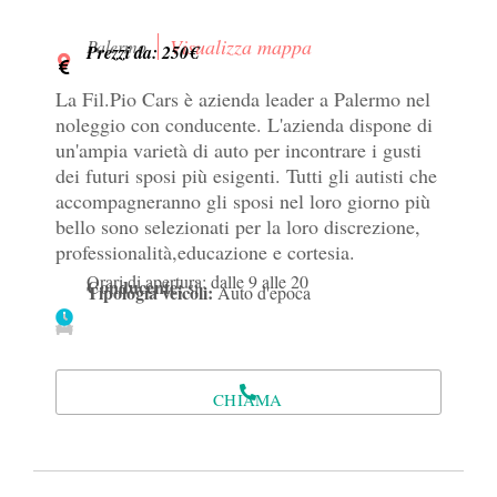
Visualizza mappa
Palermo
Prezzi da: 250€
La Fil.Pio Cars è azienda leader a Palermo nel
noleggio con conducente. L'azienda dispone di
un'ampia varietà di auto per incontrare i gusti
dei futuri sposi più esigenti. Tutti gli autisti che
accompagneranno gli sposi nel loro giorno più
bello sono selezionati per la loro discrezione,
professionalità,educazione e cortesia.
Orari di apertura: dalle 9 alle 20
Conducente:
si
Tipologia veicoli:
Auto d'epoca
CHIAMA