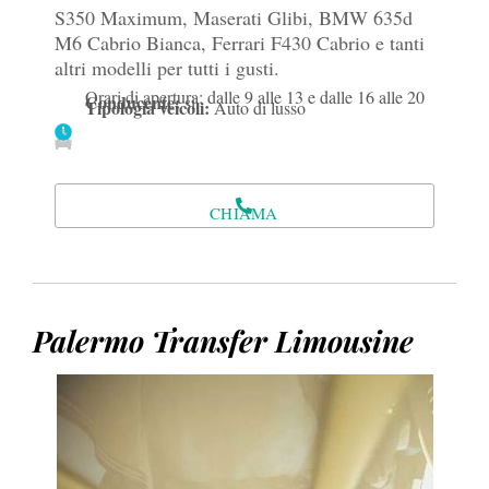
S350 Maximum, Maserati Glibi, BMW 635d
M6 Cabrio Bianca, Ferrari F430 Cabrio e tanti
altri modelli per tutti i gusti.
Orari di apertura: dalle 9 alle 13 e dalle 16 alle 20
Conducente:
si
Tipologia veicoli:
Auto di lusso
CHIAMA
Palermo Transfer Limousine