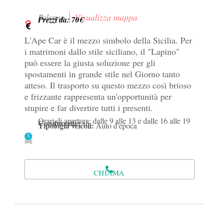
Visualizza mappa
Palermo
Prezzi da: 70€
L'Ape Car è il mezzo simbolo della Sicilia. Per
i matrimoni dallo stile siciliano, il "Lapino"
può essere la giusta soluzione per gli
spostamenti in grande stile nel Giorno tanto
atteso. Il trasporto su questo mezzo così brioso
e frizzante rappresenta un'opportunità per
stupire e far divertire tutti i presenti.
Orari di apertura: dalle 9 alle 13 e dalle 16 alle 19
Conducente:
si
Tipologia veicoli:
Auto d'epoca
CHIAMA