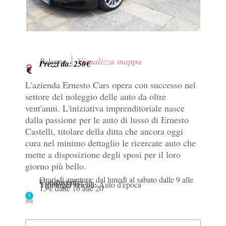
Visualizza mappa
Palermo
Prezzi da: 250€
L'azienda Ernesto Cars opera con successo nel
settore del noleggio delle auto da oltre
vent'anni. L'iniziativa imprenditoriale nasce
dalla passione per le auto di lusso di Ernesto
Castelli, titolare della ditta che ancora oggi
cura nel minimo dettaglio le ricercate auto che
mette a disposizione degli sposi per il loro
giorno più bello.
Orari di apertura: dal lunedì al sabato dalle 9 alle
Conducente:
si
Tipologia veicoli:
Auto d'epoca
13 e dalle 16 alle 20