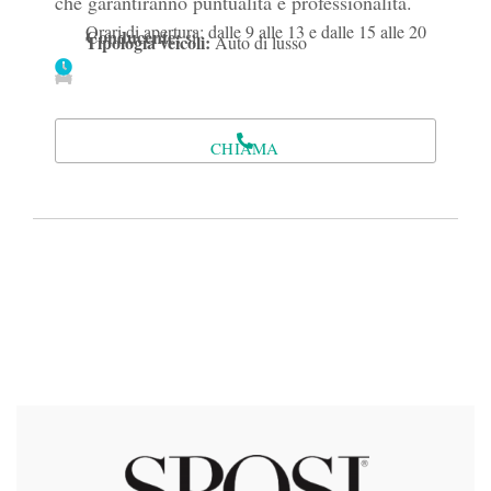
che garantiranno puntualità e professionalità.
Orari di apertura: dalle 9 alle 13 e dalle 15 alle 20
Conducente:
si
Tipologia veicoli:
Auto di lusso
CHIAMA