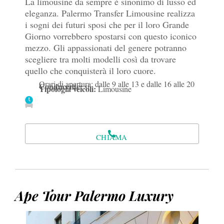
La limousine da sempre è sinonimo di lusso ed
eleganza. Palermo Transfer Limousine realizza
i sogni dei futuri sposi che per il loro Grande
Giorno vorrebbero spostarsi con questo iconico
mezzo. Gli appassionati del genere potranno
scegliere tra molti modelli così da trovare
quello che conquisterà il loro cuore.
Orari di apertura: dalle 9 alle 13 e dalle 16 alle 20
Conducente:
si
Tipologia veicoli:
Limousine
CHIAMA
Ape Tour Palermo Luxury