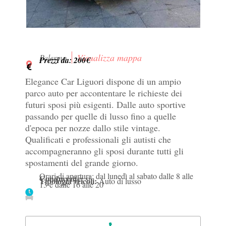
Visualizza mappa
Palermo
Prezzi da: 200€
Elegance Car Liguori dispone di un ampio
parco auto per accontentare le richieste dei
futuri sposi più esigenti. Dalle auto sportive
passando per quelle di lusso fino a quelle
d'epoca per nozze dallo stile vintage.
Qualificati e professionali gli autisti che
accompagneranno gli sposi durante tutti gli
spostamenti del grande giorno.
Orari di apertura: dal lunedì al sabato dalle 8 alle
Conducente:
si
Tipologia veicoli:
Auto di lusso
13 e dalle 16 alle 20