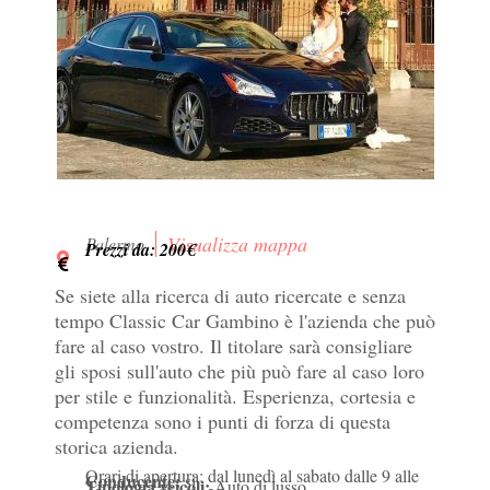
Visualizza mappa
Palermo
Prezzi da: 200€
Se siete alla ricerca di auto ricercate e senza
tempo Classic Car Gambino è l'azienda che può
fare al caso vostro. Il titolare sarà consigliare
gli sposi sull'auto che più può fare al caso loro
per stile e funzionalità. Esperienza, cortesia e
competenza sono i punti di forza di questa
storica azienda.
Orari di apertura: dal lunedì al sabato dalle 9 alle
Conducente:
si
Tipologia veicoli:
Auto di lusso