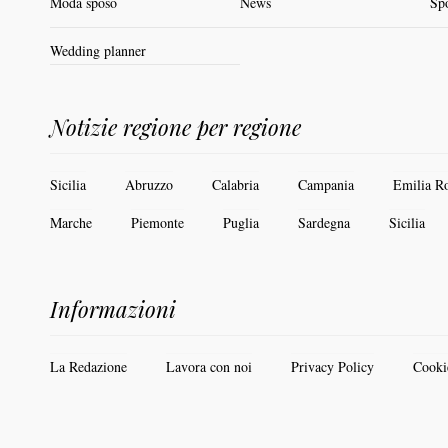
Moda sposo
News
Sp
Wedding planner
Notizie regione per regione
Sicilia
Abruzzo
Calabria
Campania
Emilia R
Marche
Piemonte
Puglia
Sardegna
Sicilia
Informazioni
La Redazione
Lavora con noi
Privacy Policy
Cooki