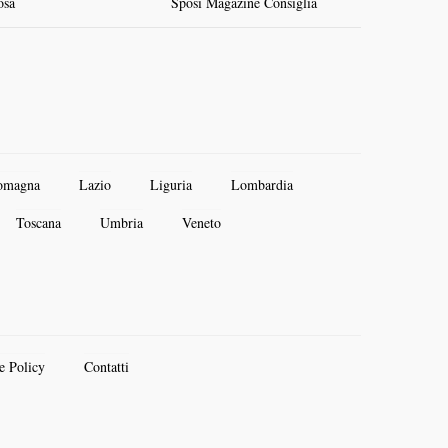
osa
Sposi Magazine Consiglia
omagna
Lazio
Liguria
Lombardia
Toscana
Umbria
Veneto
e Policy
Contatti