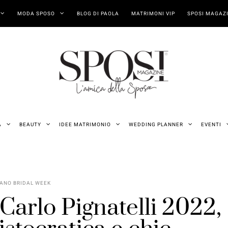
MODA SPOSO
BLOG DI PAOLA
MATRIMONI VIP
SPOSI MAGAZI
A
BEAUTY
IDEE MATRIMONIO
WEDDING PLANNER
EVENTI
ANO BRIDAL WEEK
Carlo Pignatelli 2022,