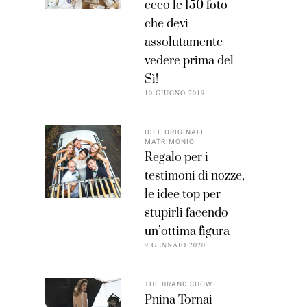
ecco le 150 foto
che devi
assolutamente
vedere prima del
Sì!
10 GIUGNO 2019
IDEE ORIGINALI
MATRIMONIO
Regalo per i
testimoni di nozze,
le idee top per
stupirli facendo
un’ottima figura
9 GENNAIO 2020
THE BRAND SHOW
Pnina Tornai