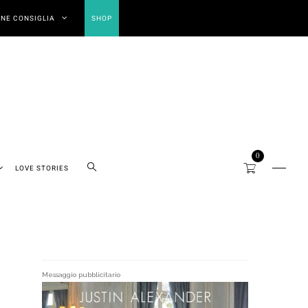
NE CONSIGLIA
SHOP
0
LOVE STORIES
Messaggio pubblicitario