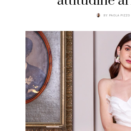
attitudine ar
BY
PAOLA PIZZO