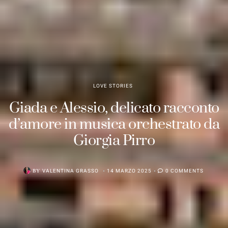
LOVE STORIES
Giada e Alessio, delicato racconto
d’amore in musica orchestrato da
Giorgia Pirro
BY
VALENTINA GRASSO
14 MARZO 2025
0 COMMENTS