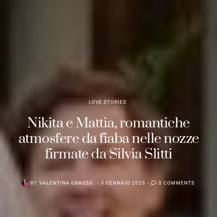
LOVE STORIES
Nikita e Mattia, romantiche
atmosfere da fiaba nelle nozze
firmate da Silvia Slitti
BY
VALENTINA GRASSO
3 GENNAIO 2025
0 COMMENTS