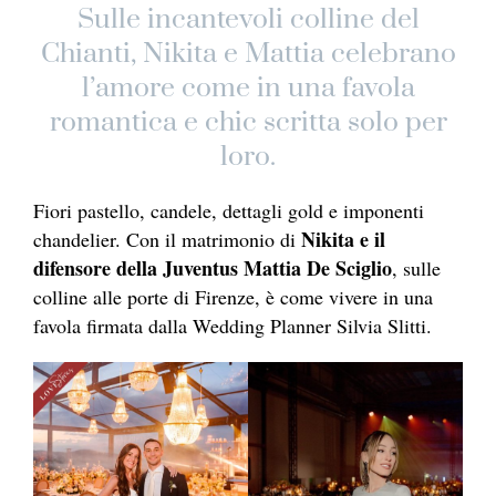
Sulle incantevoli colline del
Chianti, Nikita e Mattia celebrano
l’amore come in una favola
romantica e chic scritta solo per
loro.
Fiori pastello, candele, dettagli gold e imponenti
Nikita e il
chandelier. Con il matrimonio di
difensore della Juventus Mattia De Sciglio
, sulle
colline alle porte di Firenze, è come vivere in una
favola firmata dalla Wedding Planner Silvia Slitti.