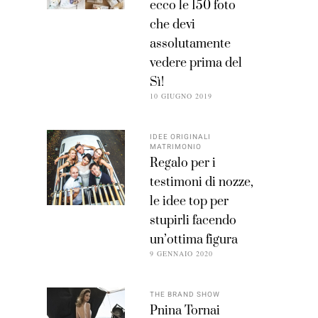
ecco le 150 foto
che devi
assolutamente
vedere prima del
Sì!
10 GIUGNO 2019
IDEE ORIGINALI
MATRIMONIO
Regalo per i
testimoni di nozze,
le idee top per
stupirli facendo
un’ottima figura
9 GENNAIO 2020
THE BRAND SHOW
Pnina Tornai