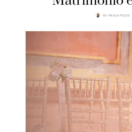
Matrimonio è
BY
PAOLA PIZZO