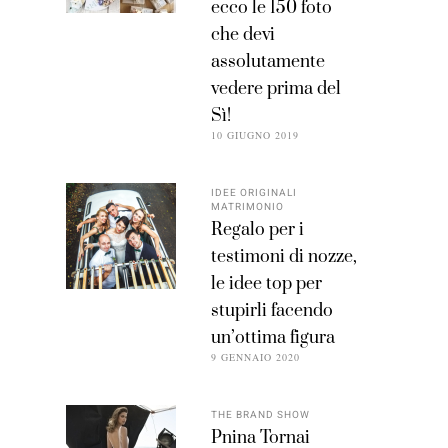
ecco le 150 foto
che devi
assolutamente
vedere prima del
Sì!
10 GIUGNO 2019
IDEE ORIGINALI
MATRIMONIO
Regalo per i
testimoni di nozze,
le idee top per
stupirli facendo
un’ottima figura
9 GENNAIO 2020
THE BRAND SHOW
Pnina Tornai