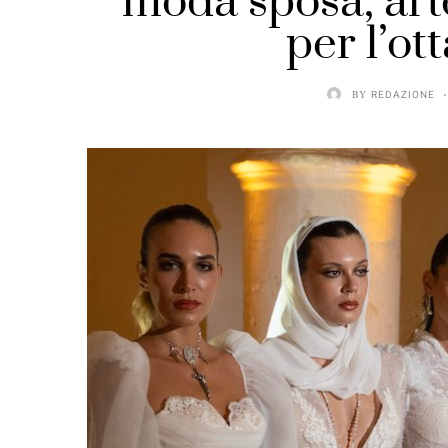
moda sposa, art
per l’ot
BY
REDAZIONE