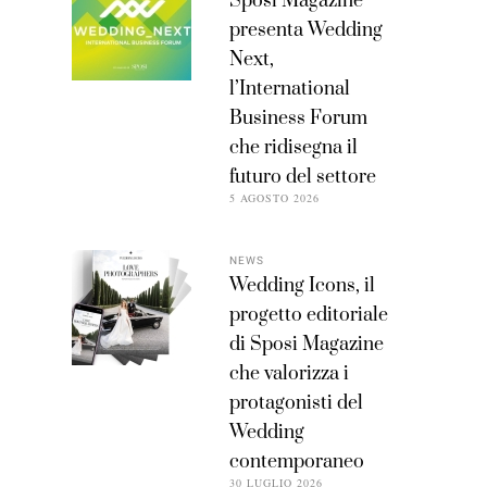
Sposi Magazine
presenta Wedding
Next,
l’International
Business Forum
che ridisegna il
futuro del settore
5 AGOSTO 2026
NEWS
Wedding Icons, il
progetto editoriale
di Sposi Magazine
che valorizza i
protagonisti del
Wedding
contemporaneo
30 LUGLIO 2026