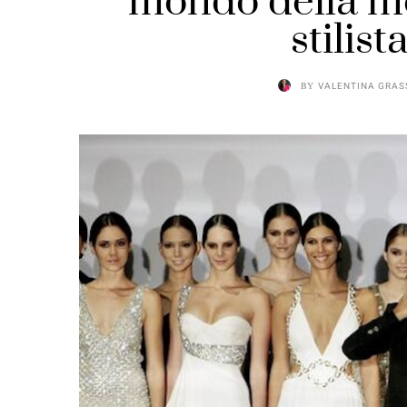
mondo della mo
stilist
BY
VALENTINA GRAS