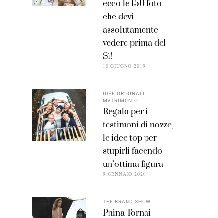
ecco le 150 foto
che devi
assolutamente
vedere prima del
Sì!
10 GIUGNO 2019
IDEE ORIGINALI
MATRIMONIO
Regalo per i
testimoni di nozze,
le idee top per
stupirli facendo
un’ottima figura
9 GENNAIO 2020
THE BRAND SHOW
Pnina Tornai