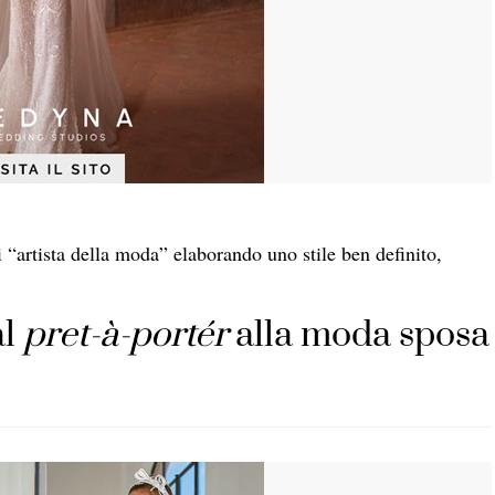
“artista della moda” elaborando uno stile ben definito,
al
pret-à-portér
alla moda sposa