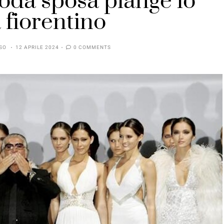
da sposa piange lo
a fiorentino
SO
12 APRILE 2024
0 COMMENTS