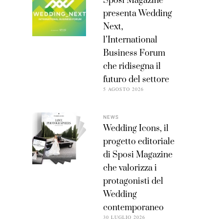
Sposi Magazine
presenta Wedding
Next,
l’International
Business Forum
che ridisegna il
futuro del settore
5 AGOSTO 2026
NEWS
Wedding Icons, il
progetto editoriale
di Sposi Magazine
che valorizza i
protagonisti del
Wedding
contemporaneo
30 LUGLIO 2026