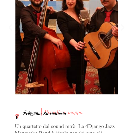
Visualizza mappa
Catania
Prezzi da: Su richiesta
Un quartetto dal sound retrò. La 4Django Jazz
Manouche Band è ideale per chi ama gli