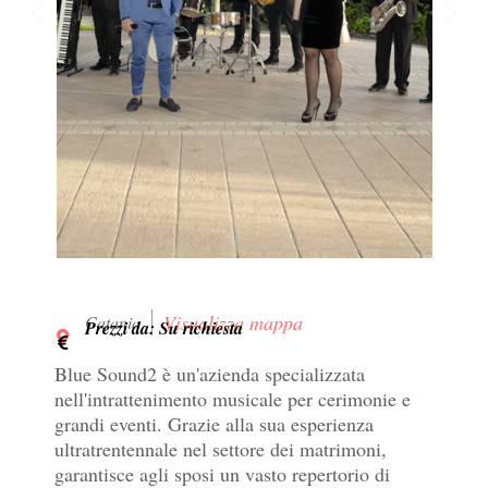
Visualizza mappa
Catania
Prezzi da: Su richiesta
Blue Sound2 è un'azienda specializzata
nell'intrattenimento musicale per cerimonie e
grandi eventi. Grazie alla sua esperienza
ultratrentennale nel settore dei matrimoni,
garantisce agli sposi un vasto repertorio di