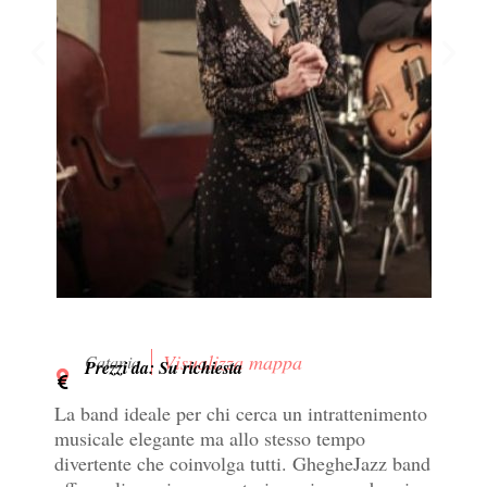
Visualizza mappa
Catania
Prezzi da: Su richiesta
La band ideale per chi cerca un intrattenimento
musicale elegante ma allo stesso tempo
divertente che coinvolga tutti. GhegheJazz band