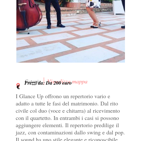
Visualizza mappa
Catania
Prezzi da: Da 200 euro
I Glance Up offrono un repertorio vario e
adatto a tutte le fasi del matrimonio. Dal rito
civile col duo (voce e chitarra) al ricevimento
con il quartetto. In entrambi i casi si possono
aggiungere elementi. Il repertorio predilige il
jazz, con contaminazioni dallo swing e dal pop.
Il sound ha uno stile elegante e riconoscibile.