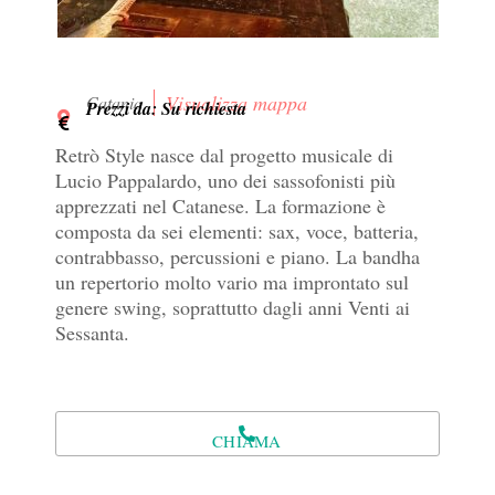
Visualizza mappa
Catania
Prezzi da: Su richiesta
Retrò Style nasce dal progetto musicale di
Lucio Pappalardo, uno dei sassofonisti più
apprezzati nel Catanese. La formazione è
composta da sei elementi: sax, voce, batteria,
contrabbasso, percussioni e piano. La bandha
un repertorio molto vario ma improntato sul
genere swing, soprattutto dagli anni Venti ai
Sessanta.
CHIAMA