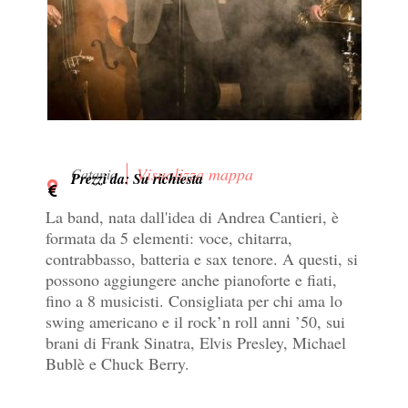
Visualizza mappa
Catania
Prezzi da: Su richiesta
La band, nata dall'idea di Andrea Cantieri, è
formata da 5 elementi: voce, chitarra,
contrabbasso, batteria e sax tenore. A questi, si
possono aggiungere anche pianoforte e fiati,
fino a 8 musicisti. Consigliata per chi ama lo
swing americano e il rock’n roll anni ’50, sui
brani di Frank Sinatra, Elvis Presley, Michael
Bublè e Chuck Berry.