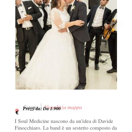
Visualizza mappa
Catania
Prezzi da: Da 1.900
I Soul Medicine nascono da un'idea di Davide
Finocchiaro. La band è un sestetto composto da