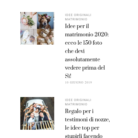
IDEE ORIGINALI
MATRIMONIO
Idee per il
matrimonio 2020:
ecco le 150 foto
che devi
assolutamente
vedere prima del
Sì!
10 GIUGNO 2019
IDEE ORIGINALI
MATRIMONIO
Regalo per i
testimoni di nozze,
le idee top per
stupirli facendo