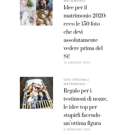
MATRIMONIO
Idee per il
matrimonio 2020:
ecco le 150 foto
che devi
assolutamente
vedere prima del
Sì!
10 GIUGNO 2019
IDEE ORIGINALI
MATRIMONIO
Regalo per i
testimoni di nozze,
le idee top per
stupirli facendo
un’ottima figura
9 GENNAIO 2020