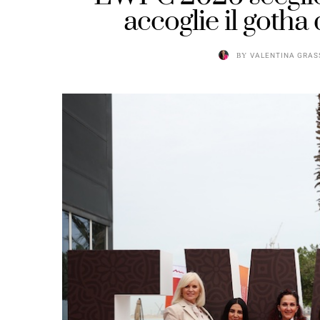
accoglie il goth
BY
VALENTINA GRAS