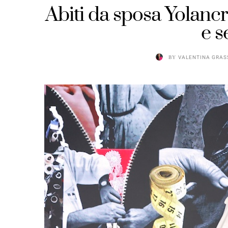
Abiti da sposa Yolancri
e s
BY
VALENTINA GRAS