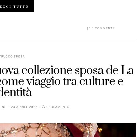
EGGI TUTTO
0 COMMENTS
TRUCCO SPOSA
uova collezione sposa de La
ome viaggio tra culture e
dentità
INI
23 APRILE 2026
0 COMMENTS