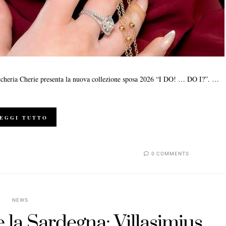
ruccheria Cherie presenta la nuova collezione sposa 2026 “I DO! … DO I?”. …
EGGI TUTTO
0 COMMENTS
NEWS
la Sardegna: Villasimius