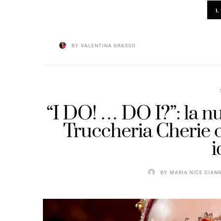
L
BY
VALENTINA GRASSO
“I DO! … DO I?”: la n
Truccheria Cherie c
i
BY
MARIA NICE GIANN