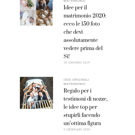
MATRIMONIO
Idee per il
matrimonio 2020:
ecco le 150 foto
che devi
assolutamente
vedere prima del
Sì!
10 GIUGNO 2019
IDEE ORIGINALI
MATRIMONIO
Regalo per i
testimoni di nozze,
le idee top per
stupirli facendo
un’ottima figura
9 GENNAIO 2020