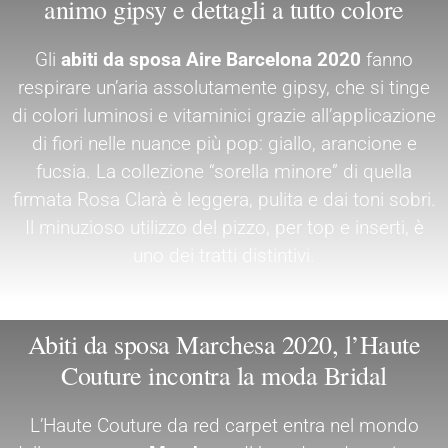
animo gipsy e dettagli a tutto colore
Gli
abiti da sposa Aire Barcelona 2020
fanno
respirare un’aria assolutamente gipsy, che si tinge
di colori luminosi e vitaminici grazie all’applicazione
di fiori nelle nuance più pop: giallo, arancione e
fucsia. La collezione “sorella minore” di quella
firmata Rosa Clarà è leggera, pulita e dai toni sobri.
Il minuzioso utilizzo del pizzo, per top e inserti, è
uno dei tratti distintivi.
Abiti da sposa Marchesa 2020, l’Haute
Couture incontra la moda Bridal
L’Haute Couture da red carpet entra nel mondo