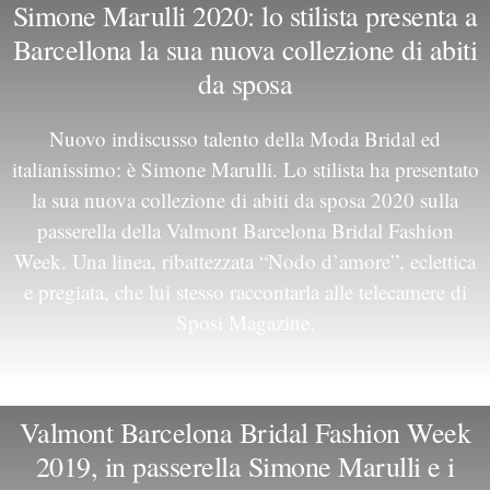
Simone Marulli 2020: lo stilista presenta a
Barcellona la sua nuova collezione di abiti
da sposa
Nuovo indiscusso talento della Moda Bridal ed
italianissimo: è Simone Marulli. Lo stilista ha presentato
la sua nuova collezione di abiti da sposa 2020 sulla
passerella della Valmont Barcelona Bridal Fashion
Week. Una linea, ribattezzata “Nodo d’amore”, eclettica
e pregiata, che lui stesso raccontarla alle telecamere di
Sposi Magazine.
Valmont Barcelona Bridal Fashion Week
2019, in passerella Simone Marulli e i