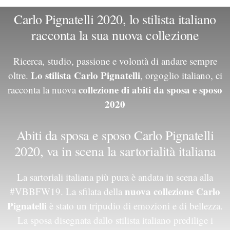
Carlo Pignatelli 2020, lo stilista italiano
racconta la sua nuova collezione
Ricerca, studio, passione e volontà di andare sempre
Lo stilista Carlo Pignatelli
oltre.
, orgoglio italiano, ci
collezione di abiti da sposa e sposo
racconta la nuova
2020
Abiti da sposa e sposo Carlo Pignatelli
2020, va in scena la sartorialità italiana
La sartoriali italiana più pura è andata in scena alla
nuova collezione Carlo
#VBBFW19
. La sfilata della
Pignatelli
è stato un tripudio di emozioni e di bellezza.
La sposa disegnata dallo stilista italiano predilige i