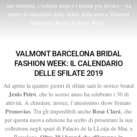
sue strutture, i volumi ampi e i tessuti più diversi – ha
aperto il calendario delle sfilate della nuova Valmont
Barcelona Bridal Fashion Week.
VALMONT BARCELONA BRIDAL
FASHION WEEK: IL CALENDARIO
DELLE SFILATE 2019
Ad aprire la quattro giorni di sfilate sarà lo storico brand
Jesús Peiró
, che lo scorso anno ha celebrato i 30 di
attività. A chiudere, invece, l’attesissimo show firmato
Pronovias
Rosa Clará
.
Tra gli imperdibili anche
, che
per questa nuova edizione ha scelto di presentare la sua
collezione negli spazi di Palacio de la LLotja de Mar, a
Oltre 30 i brand che sfileranno in
Barcelona.