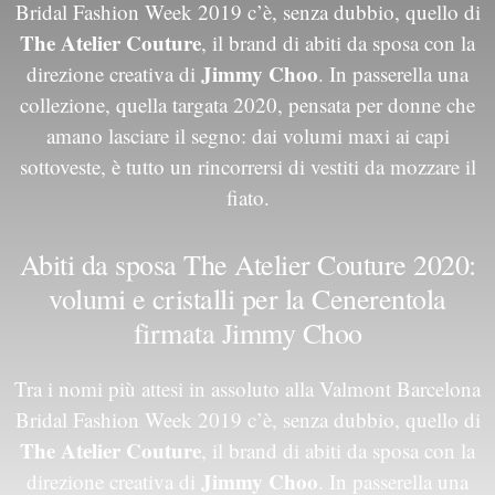
Bridal Fashion Week 2019 c’è, senza dubbio, quello di
The Atelier Couture
, il brand di abiti da sposa con la
Jimmy Choo
direzione creativa di
. In passerella una
collezione, quella targata 2020, pensata per donne che
amano lasciare il segno: dai volumi maxi ai capi
sottoveste, è tutto un rincorrersi di vestiti da mozzare il
fiato.
Abiti da sposa The Atelier Couture 2020:
volumi e cristalli per la Cenerentola
firmata Jimmy Choo
Tra i nomi più attesi in assoluto alla Valmont Barcelona
Bridal Fashion Week 2019 c’è, senza dubbio, quello di
The Atelier Couture
, il brand di abiti da sposa con la
Jimmy Choo
direzione creativa di
. In passerella una