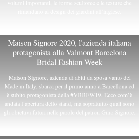
volumi importanti, le forme scultoree e le texture che
rimandano al design dei giardini all’inglese.
Maison Signore 2020, l'azienda italiana
protagonista alla Valmont Barcelona
Bridal Fashion Week
Maison Signore, azienda di abiti da sposa vanto del
Made in Italy, sbarca per il primo anno a Barcellona ed
è subito protagonista della
#VBBFW19
. Ecco com’è
andata l’apertura dello stand, ma soprattutto quali sono
gli obiettivi futuri nelle parole del patron Gino Signore.