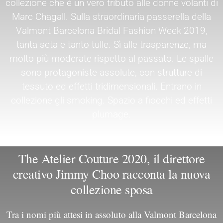
collezione che è un vero tributo alle donne volanti di
Marc Chagall. Sulla straordinaria passerella della
Valmont Barcelona Bridal Fashion Week 2019,
tanta seta e tanto tulle. Sì alle trasparenze, ma
molto più moderate rispetto al passato. Le spalle
sono protagoniste assolute, con strutture di
tessuto ed effetti tridimensionali. Entrano in
collezione gli smoking. Spazio a fiocchi ed effetti
plumage.
The Atelier Couture 2020, il direttore
creativo Jimmy Choo racconta la nuova
collezione sposa
Tra i nomi più attesi in assoluto alla Valmont Barcelona