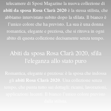
telecamere di Sposi Magazine la nuova collezione di
abiti da sposa Rosa Clarà 2020
è la stessa stilista, che
abbiamo intervistato subito dopo la sfilata. Il bianco è
l’unico colore che ha previsto. La sua è una donna
romantica, elegante e preziosa, che si ritrova in ogni
abito di questa collezione decisamente senza tempo.
Abiti da sposa Rosa Clarà 2020, sfila
l'eleganza allo stato puro
Romantica, elegante e preziosa: è la sposa che indossa
abiti Rosa Clarà 2020
gli
. Una collezione senza
tempo, che punta tutto sui dettagli: ricami, lavorazioni,
applicazioni lucenti. Il bianco l’unico colore previsto
dalla stilista.