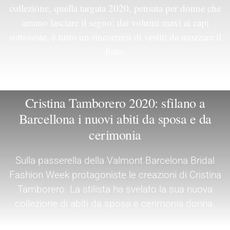
collezione, quella targata 2020, pensata per donne che
amano lasciare il segno: dai volumi maxi ai capi
sottoveste, è tutto un rincorrersi di vestiti da mozzare il
fiato.
Cristina Tamborero 2020: sfilano a
Barcellona i nuovi abiti da sposa e da
cerimonia
Sulla passerella della Valmont Barcelona Bridal
Fashion Week protagoniste le creazioni di Cristina
Tamborero. La stilista ha svelato la sua nuova
collezione di abiti da sposa e cerimonia donna.