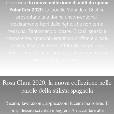
descrivere
la nuova collezione di abiti da sposa
YolanCris 2020
. Le sorelle Yolanda e Cristina
presentano una donna unconventional,
decisamente fuori dalle righe, che non teme
nessuno. Tantomeno di osare. E così, spazio a
trasparenze, spacchi vertiginosi, chiffon e plissè,
ricami, tessuti lurex ed effetti plumage. Una
collezione per una donna forte, tenace, che non
conosce la parola paura
Rosa Clará 2020, la nuova collezione nelle
parole della stilista spagnola
Ricami, lavorazioni, applicazioni lucenti ma sobrie. E
poi, i tessuti scivolati e leggeri. A raccontare alle