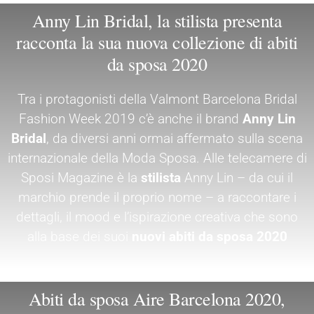
Anny Lin Bridal, la stilista presenta
racconta la sua nuova collezione di abiti
da sposa 2020
Tra i protagonisti della Valmont Barcelona Bridal
Fashion Week 2019 c’è anche il brand
Anny Lin
Bridal
, da diversi anni ormai affermato sulla scena
internazionale della Moda Sposa. Alle telecamere di
Sposi Magazine è la
stilista
Anny Lin – da cui il
marchio prende il proprio nome – a raccontare i
dettagli, il mood e l’ispirazione creativa che sono
alla base dei suoi
nuovi abiti da sposa 2020
Abiti da sposa Aire Barcelona 2020,