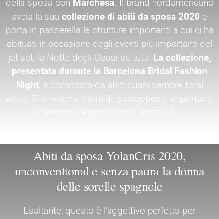
della sposa con
Marchesa
. Il brand nordamericano
svela la sua
collezione di abiti da sposa 2020
e
porta in passerella le strutture importanti a cui ci ha
abituati in occasione degli eventi più importanti del
jet-set, la Notte degli Oscar su tutti.
La collezione,
presentata durante la Barcelona Bridal Fashion
Night
, è composta da abiti quasi sempre total
white. Sì ai volumi: morbidi, sovrapposti, importanti.
Parecchie le applicazioni effetto 3D.
Abiti da sposa YolanCris 2020,
unconventional e senza paura la donna
delle sorelle spagnole
Esaltante: questo è l’aggettivo perfetto per