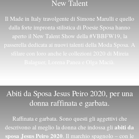
New Talent
Il Made in Italy travolgente di Simone Marulli e quello
dalla forte impronta stilistica di Poesie Sposa hanno
aperto il New Talent Show della #VBBFW19, la
passerella dedicata ai nuovi talenti della Moda Sposa. A
sfilare con loro anche le collezioni 2020 di Mireia
Balaguer, Lorena Panea e Olga Macià.
Abiti da Sposa Jesus Peiro 2020, per una
donna raffinata e garbata.
Raffinata e garbata. Sono questi gli aggettivi che
abiti da
descrivono al meglio la donna che indossa gli
sposa Jesus Peiro 2020
. Il marchio spagnolo – con le