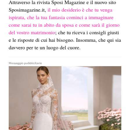
Attraverso la rivista Sposi Magazine e il nuovo sito
Sposimagazine.it,
il mio desiderio è che tu venga
ispirata, che la tua fantasia cominci a immaginare
come sarai tu in abito da sposa e come sarà il giorno
del vostro matrimonio
; che tu riceva i consigli giusti
e le risposte di cui hai bisogno. Insomma, che qui sia
davvero per te un luogo del cuore.
Messaggio pubblicitario