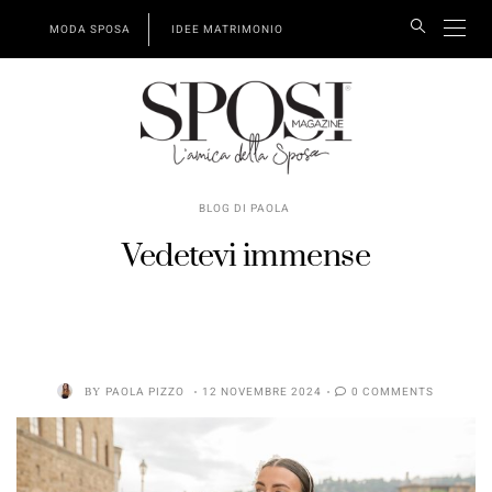
MODA SPOSA
IDEE MATRIMONIO
BLOG DI PAOLA
Vedetevi immense
BY
PAOLA PIZZO
12 NOVEMBRE 2024
0 COMMENTS