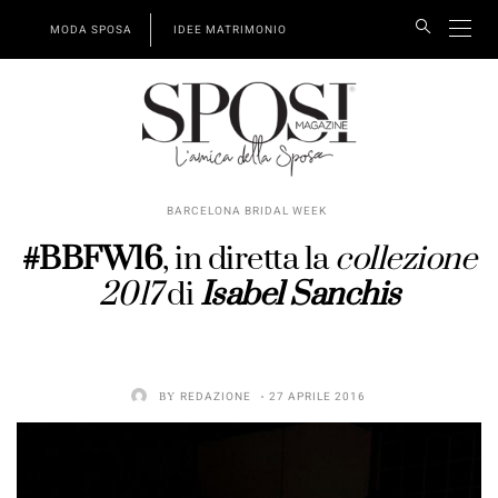
MODA SPOSA
IDEE MATRIMONIO
BARCELONA BRIDAL WEEK
#BBFW16
, in diretta la
collezione
2017
di
Isabel Sanchis
BY
REDAZIONE
27 APRILE 2016