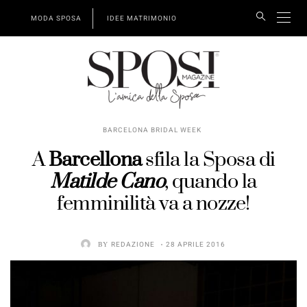
MODA SPOSA
IDEE MATRIMONIO
BARCELONA BRIDAL WEEK
A
Barcellona
sfila la Sposa di
Matilde Cano
, quando la
femminilità va a nozze!
BY
REDAZIONE
28 APRILE 2016