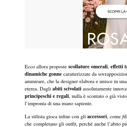
scollature omerali
effetti 
Ecco allora proposte
,
dinamiche gonne
caratterizzate da sovrapposizion
ammirare, che la designer elabora e unisce in una
abiti scivolati
eterea. Dagli
assolutamente innovat
principeschi e regali
, nulla è scontato o già vist
l’impronta di una mano sapiente.
accessori
La stilista gioca infine con gli
, come
fi
che completano gli outfit, perché anche l’abito più