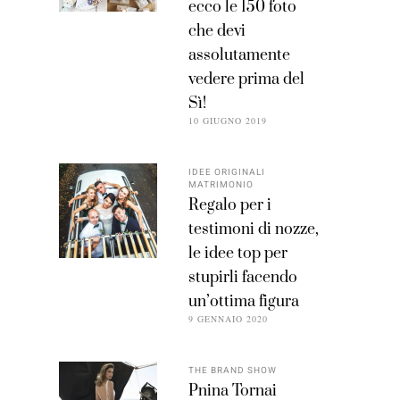
ecco le 150 foto
che devi
assolutamente
vedere prima del
Sì!
10 GIUGNO 2019
IDEE ORIGINALI
MATRIMONIO
Regalo per i
testimoni di nozze,
le idee top per
stupirli facendo
un’ottima figura
9 GENNAIO 2020
THE BRAND SHOW
Pnina Tornai