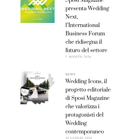
Sposi Magazine
presenta Wedding
Next,
l’International
Business Forum
che ridisegna il
futuro del settore
5 AGOSTO 2026
NEWS
Wedding Icons, il
progetto editoriale
di Sposi Magazine
che valorizza i
protagonisti del
Wedding
contemporaneo
30 LUGLIO 2026