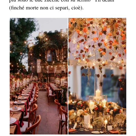
(finché morte non ci separi, cioè).