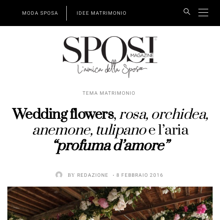
MODA SPOSA
IDEE MATRIMONIO
TEMA MATRIMONIO
Wedding flowers
,
rosa, orchidea,
anemone, tulipano
e l’aria
“profuma d’amore”
BY
REDAZIONE
8 FEBBRAIO 2016