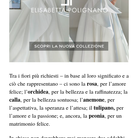
Tra i fiori più richiesti – in base al loro significato e a
rosa
ciò che rappresentano – ci sono la
, per l’amore
orchidea
felice; l’
, per la bellezza e la raffinatezza; la
calla
anemone
, per la bellezza sontuosa; l’
, per
tulipano,
l’aspettativa, la speranza e l’attesa; il
per
peonia
l’amore e la passione; e, ancora, la
, per un
matrimonio felice.
In chiesa
non dovrebbero mai mancare due addobbi