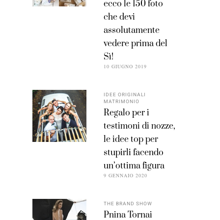
ecco le 150 foto
che devi
assolutamente
vedere prima del
Sì!
10 GIUGNO 2019
IDEE ORIGINALI
MATRIMONIO
Regalo per i
testimoni di nozze,
le idee top per
stupirli facendo
un’ottima figura
9 GENNAIO 2020
THE BRAND SHOW
Pnina Tornai