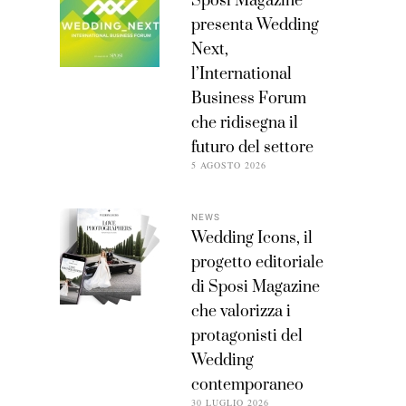
Sposi Magazine
presenta Wedding
Next,
l’International
Business Forum
che ridisegna il
futuro del settore
5 AGOSTO 2026
NEWS
Wedding Icons, il
progetto editoriale
di Sposi Magazine
che valorizza i
protagonisti del
Wedding
contemporaneo
30 LUGLIO 2026