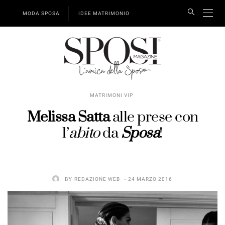
MODA SPOSA
IDEE MATRIMONIO
MATRIMONI VIP
Melissa Satta
alle prese con
l’
abito
da
Sposa
!
BY
REDAZIONE WEB
24 MARZO 2016