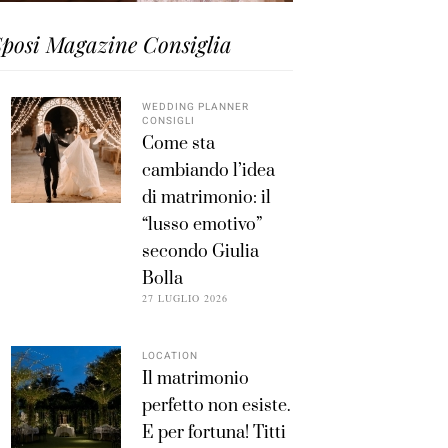
posi Magazine Consiglia
WEDDING PLANNER
CONSIGLI
Come sta
cambiando l’idea
di matrimonio: il
“lusso emotivo”
secondo Giulia
Bolla
27 LUGLIO 2026
LOCATION
Il matrimonio
perfetto non esiste.
E per fortuna! Titti