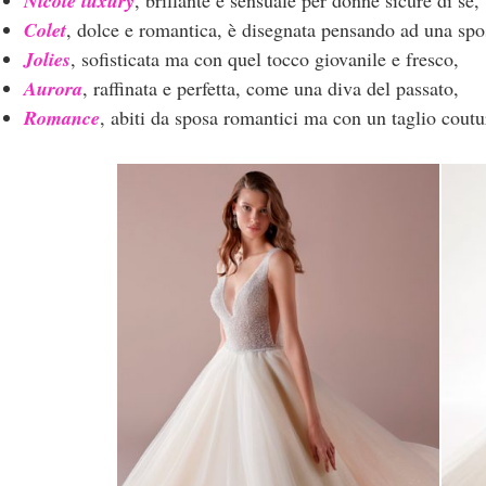
Nicole luxury
, brillante e sensuale per donne sicure di sé,
Colet
, dolce e romantica, è disegnata pensando ad una spo
Jolies
, sofisticata ma con quel tocco giovanile e fresco,
Aurora
, raffinata e perfetta, come una diva del passato,
Romance
, abiti da sposa romantici ma con un taglio coutu