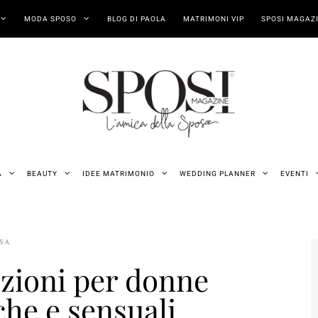
MODA SPOSO
BLOG DI PAOLA
MATRIMONI VIP
SPOSI MAGAZI
A
BEAUTY
IDEE MATRIMONIO
WEDDING PLANNER
EVENTI
OSA
lezioni per donne
che e sensuali