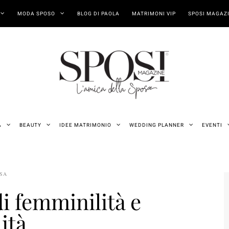
MODA SPOSO
BLOG DI PAOLA
MATRIMONI VIP
SPOSI MAGAZI
A
BEAUTY
IDEE MATRIMONIO
WEDDING PLANNER
EVENTI
OSA
di femminilità e
ità