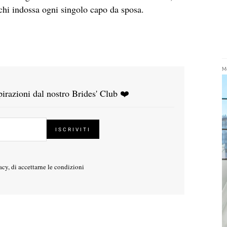
i chi indossa ogni singolo capo da sposa.
Me
ispirazioni dal nostro Brides' Club ❤️
acy
, di accettarne le condizioni