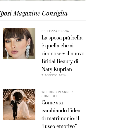
posi Magazine Consiglia
BELLEZZA SPOSA
La sposa più bella
è quella che si
riconosce: il nuovo
Bridal Beauty di
Naty Kuprian
7 AGOSTO 2026
WEDDING PLANNER
CONSIGLI
Come sta
cambiando l’idea
di matrimonio: il
“lusso emotivo”