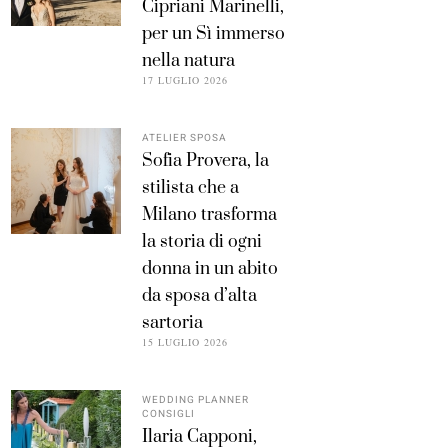
Cipriani Marinelli,
per un Sì immerso
nella natura
17 LUGLIO 2026
ATELIER SPOSA
Sofia Provera, la
stilista che a
Milano trasforma
la storia di ogni
donna in un abito
da sposa d’alta
sartoria
15 LUGLIO 2026
WEDDING PLANNER
CONSIGLI
Ilaria Capponi,