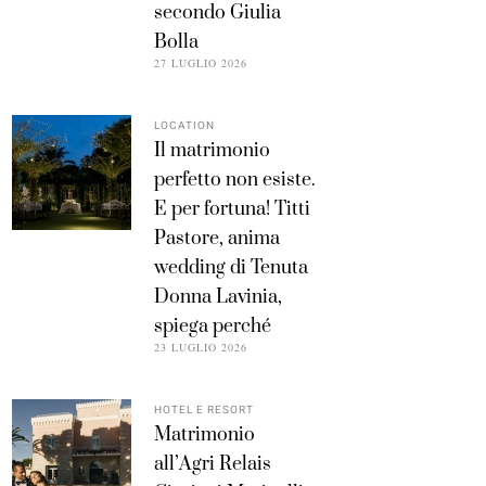
secondo Giulia
Bolla
27 LUGLIO 2026
LOCATION
Il matrimonio
perfetto non esiste.
E per fortuna! Titti
Pastore, anima
wedding di Tenuta
Donna Lavinia,
spiega perché
23 LUGLIO 2026
HOTEL E RESORT
Matrimonio
all’Agri Relais