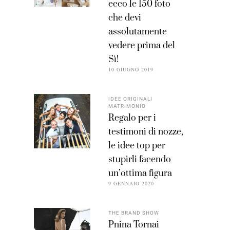
ecco le 150 foto
che devi
assolutamente
vedere prima del
Sì!
10 GIUGNO 2019
IDEE ORIGINALI
MATRIMONIO
Regalo per i
testimoni di nozze,
le idee top per
stupirli facendo
un’ottima figura
9 GENNAIO 2020
THE BRAND SHOW
Pnina Tornai