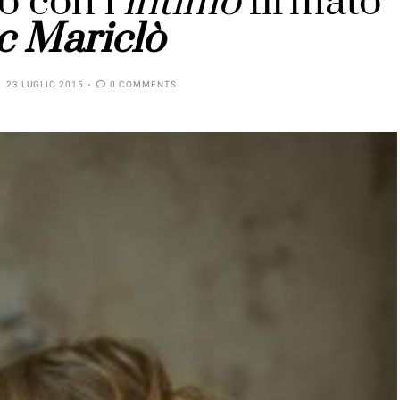
o con l’
intimo
firmato
c Mariclò
23 LUGLIO 2015
0 COMMENTS