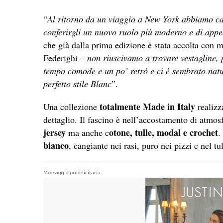
“
Al ritorno da un viaggio a New York abbiamo cap
conferirgli un nuovo ruolo più moderno e di appe
che già dalla prima edizione è stata accolta con 
Federighi –
non riuscivamo a trovare vestagline, 
tempo comode e un po’ retrò e ci è sembrato natu
perfetto stile Blanc
”.
totalmente Made in Italy
Una collezione
realizz
dettaglio. Il fascino è nell’accostamento di atmo
jersey
otone, tulle, modal e crochet
ma anche c
.
bianco
, cangiante nei rasi, puro nei pizzi e nel tul
Messaggio pubblicitario