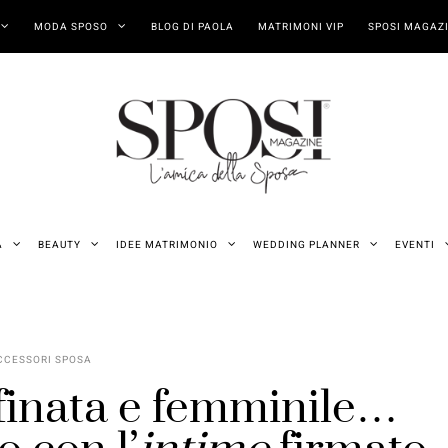
MODA SPOSO
BLOG DI PAOLA
MATRIMONI VIP
SPOSI MAGAZI
A
BEAUTY
IDEE MATRIMONIO
WEDDING PLANNER
EVENTI
CCESSORI SPOSA
ffinata e femminile…