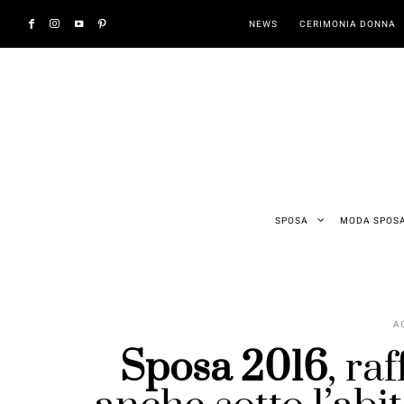
NEWS
CERIMONIA DONNA
SPOSA
MODA SPOS
A
Sposa 2016
, ra