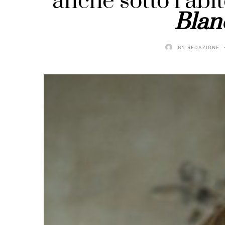
anche sotto l’abit
Blan
BY
REDAZIONE