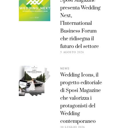
Sposi Magazine
presenta Wedding
Next,
l’International
Business Forum
che ridisegna il
futuro del settore
5 AGOSTO 2026
NEWS
Wedding Icons, il
progetto editoriale
di Sposi Magazine
che valorizza i
protagonisti del
Wedding
contemporaneo
30 LUGLIO 2026