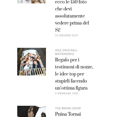
ecco le 150 foto
che devi
assolutamente
vedere prima del
Sì!
10 GIUGNO 2019
IDEE ORIGINALI
MATRIMONIO
Regalo per i
testimoni di nozze,
le idee top per
stupirli facendo
un’ottima figura
9 GENNAIO 2020
THE BRAND SHOW
Pnina Tornai