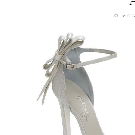
BY
RED