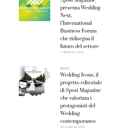
Sposi Magazine
presenta Wedding
Next,
l’International
Business Forum
che ridisegna il
futuro del settore
5 AGOSTO 2026
NEWS
Wedding Icons, il
progetto editoriale
di Sposi Magazine
che valorizza i
protagonisti del
Wedding
contemporaneo
30 LUGLIO 2026