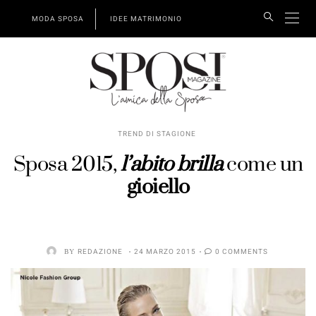
MODA SPOSA
IDEE MATRIMONIO
TREND DI STAGIONE
Sposa 2015,
l’abito brilla
come un
gioiello
BY
REDAZIONE
24 MARZO 2015
0 COMMENTS