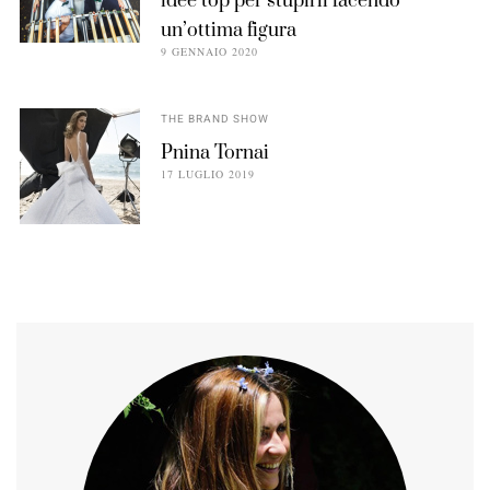
idee top per stupirli facendo
un’ottima figura
9 GENNAIO 2020
THE BRAND SHOW
Pnina Tornai
17 LUGLIO 2019