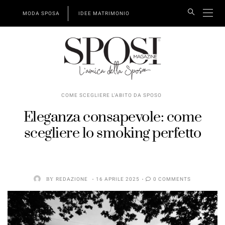
MODA SPOSA
IDEE MATRIMONIO
COME SCEGLIERE L'ABITO DA SPOSO
Eleganza consapevole: come
scegliere lo smoking perfetto
BY
REDAZIONE
16 APRILE 2025
0 COMMENTS