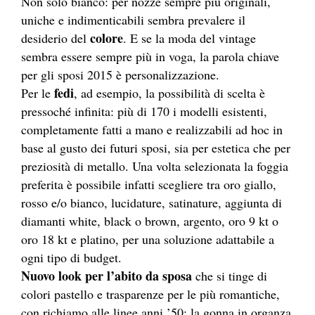
Non solo bianco: per nozze sempre più originali,
uniche e indimenticabili sembra prevalere il
colore
desiderio del
. E se la moda del vintage
sembra essere sempre più in voga, la parola chiave
per gli sposi 2015 è personalizzazione.
fedi
Per le
, ad esempio, la possibilità di scelta è
pressoché infinita: più di 170 i modelli esistenti,
completamente fatti a mano e realizzabili ad hoc in
base al gusto dei futuri sposi, sia per estetica che per
preziosità di metallo. Una volta selezionata la foggia
preferita è possibile infatti scegliere tra oro giallo,
rosso e/o bianco, lucidature, satinature, aggiunta di
diamanti white, black o brown, argento, oro 9 kt o
oro 18 kt e platino, per una soluzione adattabile a
ogni tipo di budget.
Nuovo look per l’abito da sposa
che si tinge di
colori pastello e trasparenze per le più romantiche,
con richiamo alle linee anni ’50: la gonna in organza