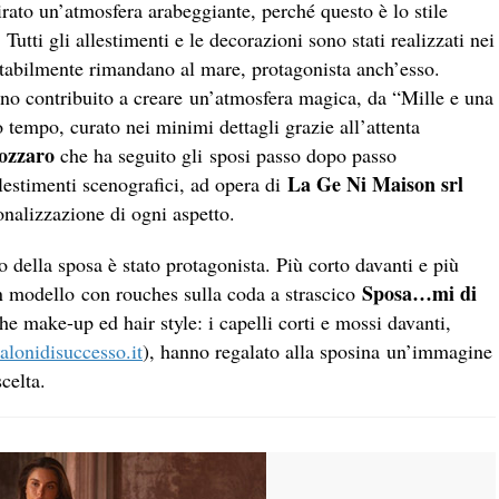
irato un’atmosfera arabeggiante, perché questo è lo stile
 Tutti gli allestimenti e le decorazioni sono stati realizzati nei
itabilmente rimandano al mare, protagonista anch’esso.
no contribuito a creare un’atmosfera magica, da “Mille e una
o tempo, curato nei minimi dettagli grazie all’attenta
ozzaro
che ha seguito gli sposi passo dopo passo
La
Ge Ni Maison srl
lestimenti scenografici, ad opera di
nalizzazione di ogni aspetto.
o della sposa è stato protagonista. Più corto davanti e più
Sposa…mi di
n modello con rouches sulla coda a strascico
he make-up ed hair style: i capelli corti e mossi davanti,
lonidisuccesso.it
), hanno regalato alla sposina un’immagine
celta.