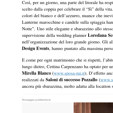
Così, per un giorno, una parte del litorale ha resp
scelto dalla coppia per celebrare il “Sì” della vita.
colori del bianco e dell’azzurro, nuance che inev
Lanterne marocchine e candele sulla spiaggia han
Notte”. Uno stile elegante e sbarazzino allo stess
Loredana Sc
supervisione della wedding planner
nell’organizzazione del loro grande giorno. Gli al
Design Events
, hanno puntato alla massima perso
E come per ogni matrimonio che si rispetti, l’abit
lungo dietro, Cettina Carpenzano ha optato per u
Mirella
Blanco
(
www.sposa-mi.it
). D’effetto anc
Saloni di successo Pozzallo
realizzati da
(
www.sa
ancora più sbarazzina, molto adatta alla location s
Messaggio pubblicitario