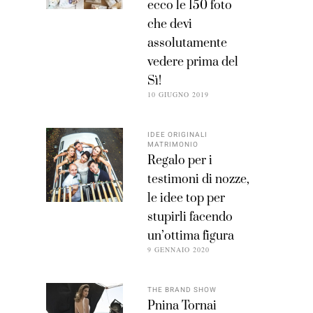
ecco le 150 foto
che devi
assolutamente
vedere prima del
Sì!
10 GIUGNO 2019
IDEE ORIGINALI
MATRIMONIO
Regalo per i
testimoni di nozze,
le idee top per
stupirli facendo
un’ottima figura
9 GENNAIO 2020
THE BRAND SHOW
Pnina Tornai