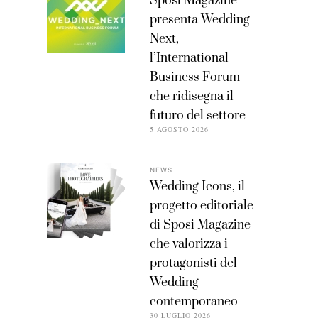
Sposi Magazine
presenta Wedding
Next,
l’International
Business Forum
che ridisegna il
futuro del settore
5 AGOSTO 2026
NEWS
Wedding Icons, il
progetto editoriale
di Sposi Magazine
che valorizza i
protagonisti del
Wedding
contemporaneo
30 LUGLIO 2026