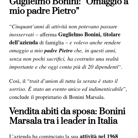
Guglielmo Bonini: “Omaggio a
mio padre Pietro”
“
Cinquant’anni di attività non potevano passare
Guglielmo Bonini, titolare
inosservati
– afferma
dell’azienda
di famiglia –
e volevo anche rendere
omaggio a mio
padre Pietro
che, in questi anni,
senza non pochi sacrifici, ha costruito una realtà
importante e che oggi conta più di 20 dipendenti
“.
Così, il “
trait d’union di tutta la serata è stato il
sorriso. È stato un evento unico ed indimenticabile
”,
conclude il proprietario di Bonini Marsala.
Vendita abiti da sposa: Bonini
Marsala tra i leader in Italia
attività nel 1968
L’azienda ha cominciato la sua