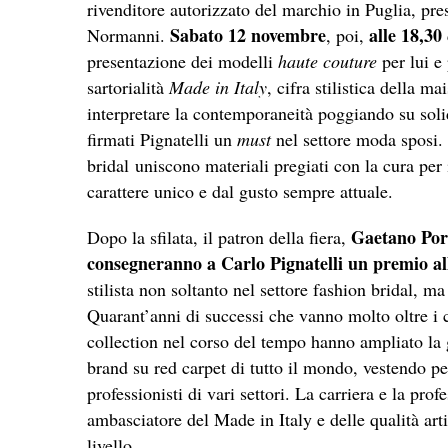
rivenditore autorizzato del marchio in Puglia, pr
Sabato 12 novembre
alle 18,30
Normanni.
, poi,
presentazione dei modelli
haute couture
per lui e 
sartorialità
Made in Italy
, cifra stilistica della m
interpretare la contemporaneità poggiando su solide
firmati Pignatelli un
must
nel settore moda sposi. 
bridal uniscono materiali pregiati con la cura per 
carattere unico e dal gusto sempre attuale.
Gaetano Por
Dopo la sfilata, il patron della fiera,
consegneranno a Carlo Pignatelli un premio al
stilista non soltanto nel settore fashion bridal, 
Quarant’anni di successi che vanno molto oltre i 
collection nel corso del tempo hanno ampliato la 
brand su red carpet di tutto il mondo, vestendo per
professionisti di vari settori. La carriera e la pro
ambasciatore del Made in Italy e delle qualità artig
livello.