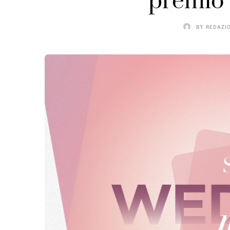
premio 
BY
REDAZI