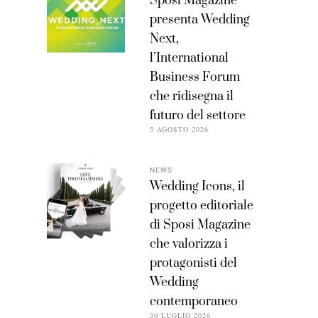
Sposi Magazine
presenta Wedding
Next,
l’International
Business Forum
che ridisegna il
futuro del settore
5 AGOSTO 2026
NEWS
Wedding Icons, il
progetto editoriale
di Sposi Magazine
che valorizza i
protagonisti del
Wedding
contemporaneo
30 LUGLIO 2026