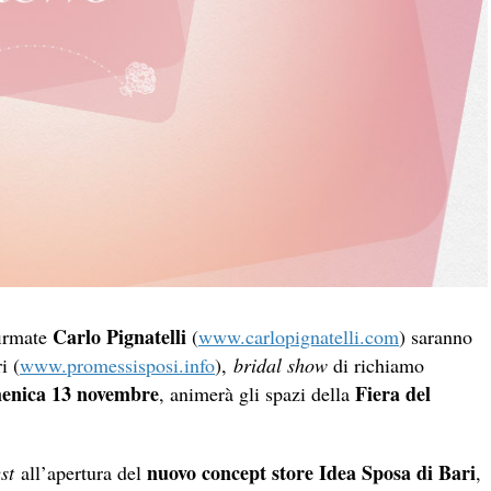
Carlo Pignatelli
firmate
(
www.carlopignatelli.com
) saranno
i (
www.promessisposi.info
),
bridal show
di richiamo
menica 13 novembre
Fiera del
, animerà gli spazi della
nuovo concept store Idea Sposa di Bari
st
all’apertura del
,