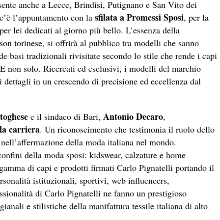
esente anche a Lecce, Brindisi, Putignano e San Vito dei
sfilata a Promessi Sposi
c’è l’appuntamento con la
, per la
per lei dedicati al giorno più bello. L’essenza della
aison torinese, si offrirà al pubblico tra modelli che sanno
 basi tradizionali rivisitate secondo lo stile che rende i capi
E non solo. Ricercati ed esclusivi, i modelli del marchio
i dettagli in un crescendo di precisione ed eccellenza dal
toghese
Antonio Decaro
e il sindaco di Bari,
,
la carriera
. Un riconoscimento che testimonia il ruolo dello
ma nell’affermazione della moda italiana nel mondo.
confini della moda sposi: kidswear, calzature e home
gamma di capi e prodotti firmati Carlo Pignatelli portando il
sonalità istituzionali, sportivi, web influencers,
fessionalità di Carlo Pignatelli ne fanno un prestigioso
ianali e stilistiche della manifattura tessile italiana di alto