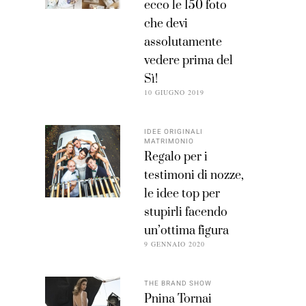
ecco le 150 foto
che devi
assolutamente
vedere prima del
Sì!
10 GIUGNO 2019
IDEE ORIGINALI
MATRIMONIO
Regalo per i
testimoni di nozze,
le idee top per
stupirli facendo
un’ottima figura
9 GENNAIO 2020
THE BRAND SHOW
Pnina Tornai