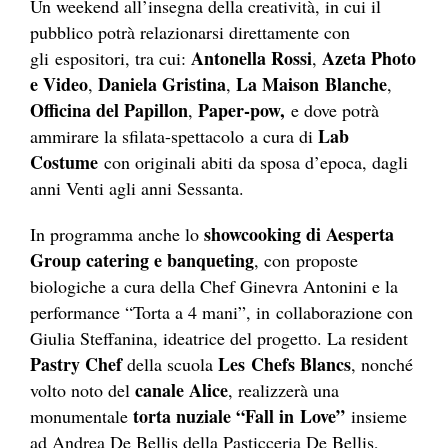
Un weekend all’insegna della creatività, in cui il
pubblico potrà relazionarsi direttamente con
Antonella Rossi
Azeta Photo
gli espositori, tra cui:
,
e Video
Daniela Gristina
La Maison
Blanche
,
,
,
Officina del Papillon
Paper-pow,
,
e dove potrà
Lab
ammirare la sfilata-spettacolo a cura di
Costume
con originali abiti da sposa d’epoca, dagli
anni Venti agli anni Sessanta.
showcooking di Aesperta
In programma anche lo
Group catering e banqueting
, con proposte
biologiche a cura della Chef Ginevra Antonini e la
performance “Torta a 4 mani”, in collaborazione con
Giulia Steffanina, ideatrice del progetto. La resident
Pastry Chef
Les
Chefs Blancs
della scuola
, nonché
canale Alice
volto noto del
, realizzerà una
torta nuziale “Fall in
Love”
monumentale
insieme
ad Andrea De Bellis della Pasticceria De Bellis,