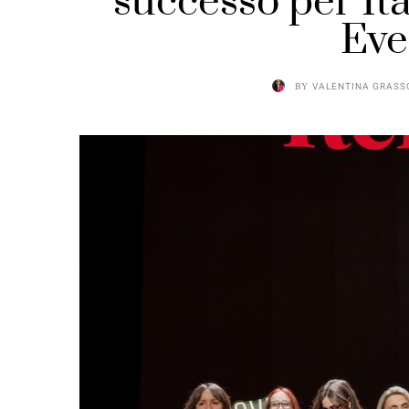
successo per It
Eve
BY
VALENTINA GRASS