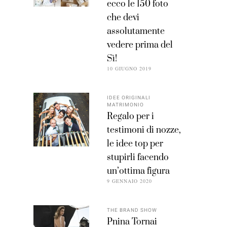
ecco le 150 foto
che devi
assolutamente
vedere prima del
Sì!
10 GIUGNO 2019
IDEE ORIGINALI
MATRIMONIO
Regalo per i
testimoni di nozze,
le idee top per
stupirli facendo
un’ottima figura
9 GENNAIO 2020
THE BRAND SHOW
Pnina Tornai