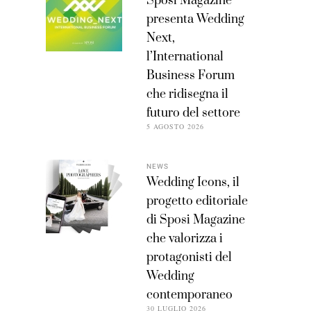
Sposi Magazine
presenta Wedding
Next,
l’International
Business Forum
che ridisegna il
futuro del settore
5 AGOSTO 2026
NEWS
Wedding Icons, il
progetto editoriale
di Sposi Magazine
che valorizza i
protagonisti del
Wedding
contemporaneo
30 LUGLIO 2026