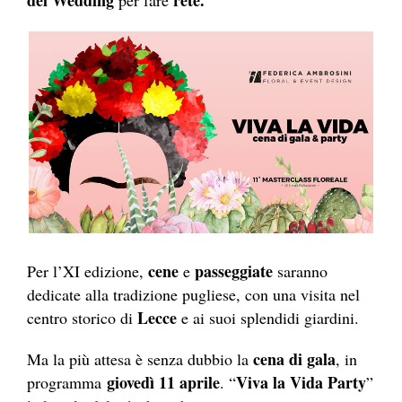
del Wedding
rete.
per fare
cene
passeggiate
Per l’XI edizione,
e
saranno
dedicate alla tradizione pugliese, con una visita nel
Lecce
centro storico di
e ai suoi splendidi giardini.
cena di gala
Ma la più attesa è senza dubbio la
, in
giovedì 11 aprile
Viva la Vida Party
programma
. “
”