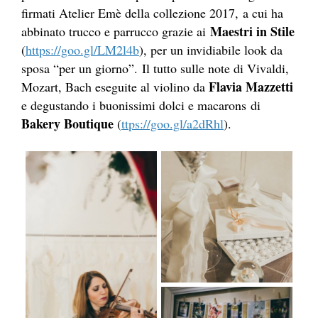
firmati Atelier Emè della collezione 2017, a cui ha
Maestri in Stile
abbinato trucco e parrucco grazie ai
(
https://goo.gl/LM2l4b
), per un invidiabile look da
sposa “per un giorno”. Il tutto sulle note di Vivaldi,
Flavia Mazzetti
Mozart, Bach eseguite al violino da
e degustando i buonissimi dolci e macarons di
Bakery Boutique
(
ttps://goo.gl/a2dRhl
).