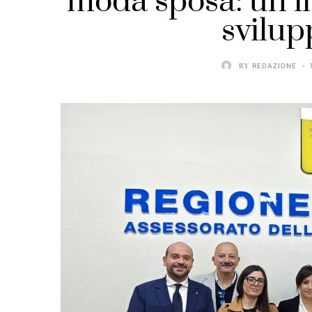
moda sposa: un i
svilup
BY
REDAZIONE