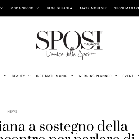
MODA SPOSO
BLOG DI PAOLA
MATRIMONI VIP
SPOSI MAGAZI
A
BEAUTY
IDEE MATRIMONIO
WEDDING PLANNER
EVENTI
NEWS
iana a sostegno della