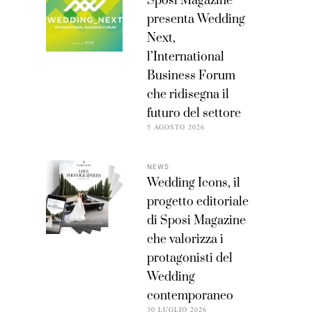
Sposi Magazine
presenta Wedding
Next,
l’International
Business Forum
che ridisegna il
futuro del settore
5 AGOSTO 2026
NEWS
Wedding Icons, il
progetto editoriale
di Sposi Magazine
che valorizza i
protagonisti del
Wedding
contemporaneo
30 LUGLIO 2026