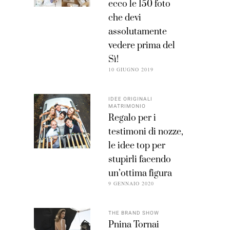
ecco le 150 foto
che devi
assolutamente
vedere prima del
Sì!
10 GIUGNO 2019
IDEE ORIGINALI
MATRIMONIO
Regalo per i
testimoni di nozze,
le idee top per
stupirli facendo
un’ottima figura
9 GENNAIO 2020
THE BRAND SHOW
Pnina Tornai