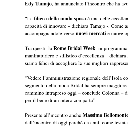
Edy Tamajo
, ha annunciato l’incontro che ha avu
filiera della moda sposa
“La
è una delle eccellenz
capacità di innovare – dichiara Tamajo -. Come as
nuovi mercati
accompagnandole verso
e nuove op
Rome Bridal Week
Tra questi, la
, in programma 
manifatturiero e stilistico d’eccellenza – dichiara
siamo felici di accogliere le sue migliori rappre
“Vedere l’amministrazione regionale dell’Isola cos
segmento della moda Bridal ha sempre maggiore val
cammino intrapreso oggi – conclude Colonna – 
per il bene di un intero comparto”.
Massimo Bellomonte
Presente all’incontro anche
dall’incontro di oggi perché da anni, come testat