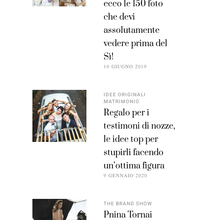
ecco le 150 foto
che devi
assolutamente
vedere prima del
Sì!
10 GIUGNO 2019
IDEE ORIGINALI
MATRIMONIO
Regalo per i
testimoni di nozze,
le idee top per
stupirli facendo
un’ottima figura
9 GENNAIO 2020
THE BRAND SHOW
Pnina Tornai