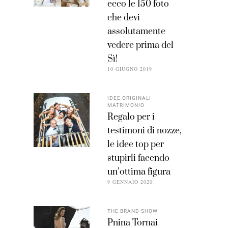
ecco le 150 foto
che devi
assolutamente
vedere prima del
Sì!
10 GIUGNO 2019
IDEE ORIGINALI
MATRIMONIO
Regalo per i
testimoni di nozze,
le idee top per
stupirli facendo
un’ottima figura
9 GENNAIO 2020
THE BRAND SHOW
Pnina Tornai