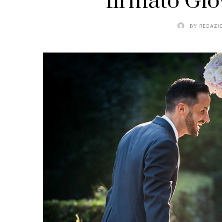
firmato Gi
BY
REDAZI